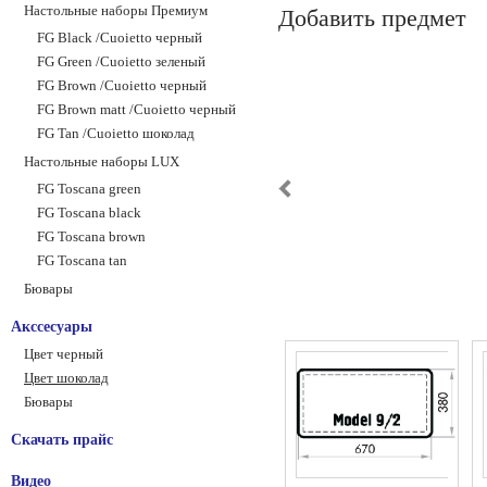
Настольные наборы Премиум
Добавить предмет
FG Black /Сuoietto черный
FG Green /Сuoietto зеленый
FG Brown /Сuoietto черный
FG Brown matt /Сuoietto черный
FG Tan /Сuoietto шоколад
Настольные наборы LUX
FG Toscana green
FG Toscana black
FG Toscana brown
FG Toscana tan
Бювары
Акссесуары
Цвет черный
Цвет шоколад
Бювары
Скачать прайс
Видео