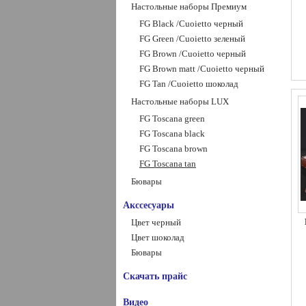
Настольные наборы Премиум
FG Black /Сuoietto черный
FG Green /Сuoietto зеленый
FG Brown /Сuoietto черный
FG Brown matt /Сuoietto черный
FG Tan /Сuoietto шоколад
Настольные наборы LUX
FG Toscana green
FG Toscana black
FG Toscana brown
FG Toscana tan
Бювары
Акссесуары
Цвет черный
Цвет шоколад
Бювары
Скачать прайс
Видео