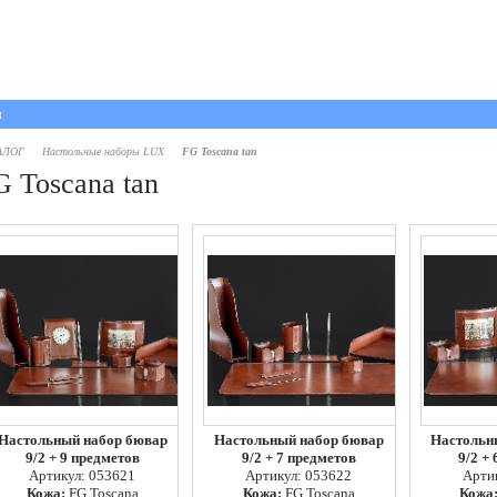
ы
АЛОГ
Настольные наборы LUX
FG Toscana tan
G Toscana tan
Настольный набор бювар
Настольный набор бювар
Настольн
9/2 + 9 предметов
9/2 + 7 предметов
9/2 +
Артикул: 053621
Артикул: 053622
Арти
Кожа:
FG Toscana
Кожа:
FG Toscana
Кожа