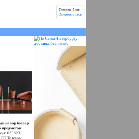
Товаров
0
шт.
Оформить заказ
ый набор бювар
 6 предметов
кул: 053623
:
FG Toscana