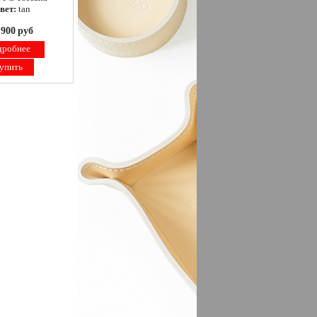
вет:
tan
 900
руб
дробнее
упить