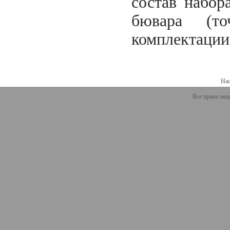
состав набор
бювара (то
комплектации
Нас
Все права защ