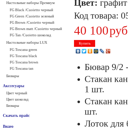
Цвет:
графит
Настольные наборы Премиум
FG Black /Сuoietto черный
Код товара:
0
FG Green /Сuoietto зеленый
FG Brown /Сuoietto черный
40 100
руб
FG Brown matt /Сuoietto черный
FG Tan /Сuoietto шоколад
Настольные наборы LUX
Купить
FG Toscana green
FG Toscana black
FG Toscana brown
Бювар 9/2 -
FG Toscana tan
Бювары
Стакан кан
Акссесуары
1 шт.
Цвет черный
Стакан кан
Цвет шоколад
Бювары
шт.
Скачать прайс
Лоток для 
Видео