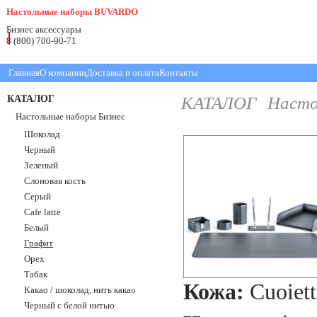
Настольные наборы BUVARDO
Бизнес аксессуары
8 (800) 700-90-71
Главная
О компании
Доставка и оплата
Контакты
КАТАЛОГ
КАТАЛОГ
Насто
Настольные наборы Бизнес
Шоколад
Черный
Зеленый
Слоновая кость
Серый
Cafe latte
Белый
Графит
Орех
Табак
Кожа:
Cuoiet
Какао / шоколад, нить какао
Черный с белой нитью