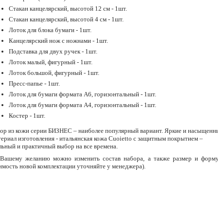
Стакан канцелярский, высотой 12 см - 1шт.
Стакан канцелярский, высотой 4 см - 1шт.
Лоток для блока бумаги - 1шт.
Канцелярский нож с ножнами - 1шт.
Подставка для двух ручек - 1шт.
Лоток малый, фигурный - 1шт.
Лоток большой, фигурный - 1шт.
Пресс-папье - 1шт.
Лоток для бумаги формата А6, горизонтальный - 1шт.
Лоток для бумаги формата А4, горизонтальный - 1шт.
Костер - 1шт.
ор из кожи серии БИЗНЕС – наиболее популярный вариант. Яркие и насыщенны
ериал изготовления - итальянская кожа Cuoietto с защитным покрытием –
льный и практичный выбор на все времена.
Вашему желанию можно изменить состав набора, а также размер и форм
имость новой комплектации уточняйте у менеджера).