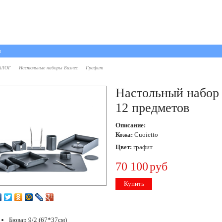
ы
АЛОГ
Настольные наборы Бизнес
Графит
Настольный набор
12 предметов
Описание:
Кожа:
Cuoietto
Цвет:
графит
70 100
руб
Купить
Бювар 9/2 (67*37см)