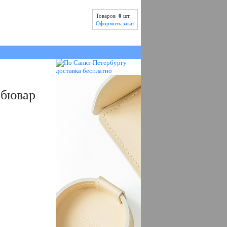
Товаров
0
шт.
Оформить заказ
 бювар