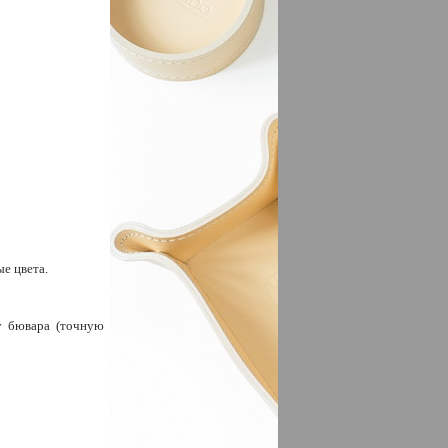
е цвета.
у бювара (точную