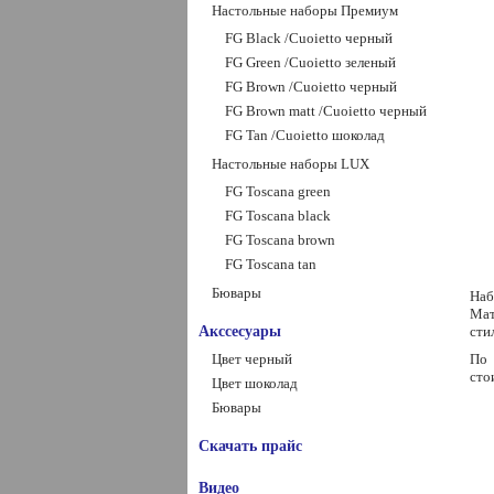
Настольные наборы Премиум
FG Black /Сuoietto черный
FG Green /Сuoietto зеленый
FG Brown /Сuoietto черный
FG Brown matt /Сuoietto черный
FG Tan /Сuoietto шоколад
Настольные наборы LUX
FG Toscana green
FG Toscana black
FG Toscana brown
FG Toscana tan
Бювары
Наб
Мат
Акссесуары
сти
Цвет черный
По 
сто
Цвет шоколад
Бювары
Скачать прайс
Видео