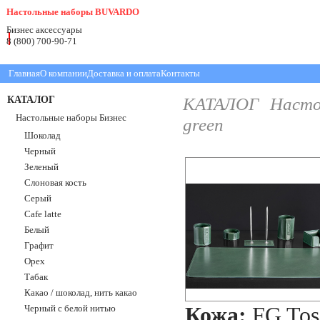
Настольные наборы BUVARDO
Бизнес аксессуары
8 (800) 700-90-71
Главная
О компании
Доставка и оплата
Контакты
КАТАЛОГ
КАТАЛОГ
Насто
Настольные наборы Бизнес
green
Шоколад
Черный
Зеленый
Слоновая кость
Серый
Cafe latte
Белый
Графит
Орех
Табак
Какао / шоколад, нить какао
Черный с белой нитью
Кожа:
FG Tos