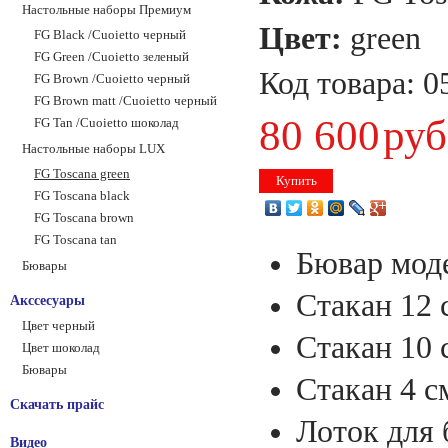
Настольные наборы Премиум
Цвет:
green
FG Black /Сuoietto черный
FG Green /Сuoietto зеленый
Код товара:
0
FG Brown /Сuoietto черный
FG Brown matt /Сuoietto черный
80 600
руб
FG Tan /Сuoietto шоколад
Настольные наборы LUX
FG Toscana green
Купить
FG Toscana black
FG Toscana brown
FG Toscana tan
Бювар моде
Бювары
Стакан 12
Акссесуары
Цвет черный
Стакан 10 
Цвет шоколад
Бювары
Стакан 4 с
Скачать прайс
Лоток для 
Видео