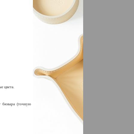
е цвета.
у бювара (точную