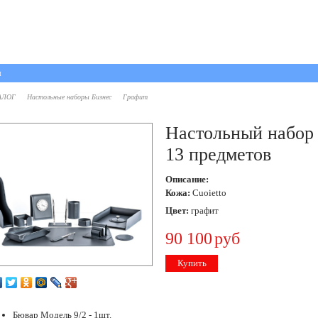
ы
АЛОГ
Настольные наборы Бизнес
Графит
Настольный набор
13 предметов
Описание:
Кожа:
Cuoietto
Цвет:
графит
90 100
руб
Купить
Бювар Модель 9/2 - 1шт.