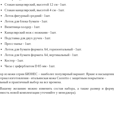
Стакан канцелярский, высотой 12 см - 1шт.
Стакан канцелярский, высотой 4 см - 1шт.
Лоток фигурный средний - 1шт.
Лоток для блока бумаги - 1шт.
Визитница-холдер - 1шт.
Канцелярский нож с ножнами - 1шт.
Подставка для двух ручек - 1шт.
Пресс-папье - 1шт.
Лоток для бумаги формата А4, горизонтальный - 1шт.
Лоток для бумаги формата А4, вертикальный - 1шт.
Костер - 1шт.
Часы с циферблатом D 85 мм - 1шт.
ор из кожи серии БИЗНЕС – наиболее популярный вариант. Яркие и насыщенны
ериал изготовления - итальянская кожа Cuoietto с защитным покрытием –
льный и практичный выбор на все времена.
Вашему желанию можно изменить состав набора, а также размер и форм
имость новой комплектации уточняйте у менеджера).