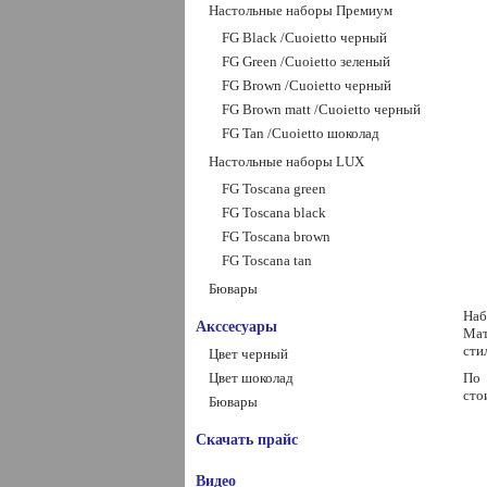
Настольные наборы Премиум
FG Black /Сuoietto черный
FG Green /Сuoietto зеленый
FG Brown /Сuoietto черный
FG Brown matt /Сuoietto черный
FG Tan /Сuoietto шоколад
Настольные наборы LUX
FG Toscana green
FG Toscana black
FG Toscana brown
FG Toscana tan
Бювары
Наб
Акссесуары
Мат
сти
Цвет черный
Цвет шоколад
По 
сто
Бювары
Скачать прайс
Видео