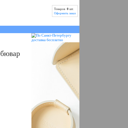
Товаров
0
шт.
Оформить заказ
 бювар