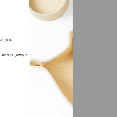
е цвета.
у бювара (точную