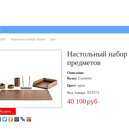
ы
АЛОГ
Настольные наборы Бизнес
Орех
Настольный набор
предметов
Описание:
Кожа:
Cuoietto
Цвет:
орех
Код товара:
053575
40 100
руб
Купить