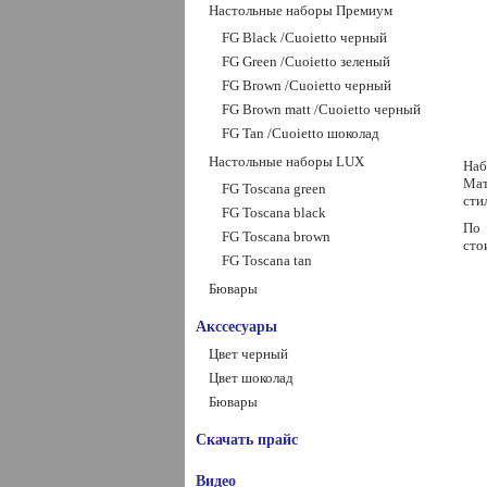
Настольные наборы Премиум
FG Black /Сuoietto черный
FG Green /Сuoietto зеленый
FG Brown /Сuoietto черный
FG Brown matt /Сuoietto черный
FG Tan /Сuoietto шоколад
Настольные наборы LUX
Наб
Мат
FG Toscana green
сти
FG Toscana black
По 
FG Toscana brown
сто
FG Toscana tan
Бювары
Акссесуары
Цвет черный
Цвет шоколад
Бювары
Скачать прайс
Видео